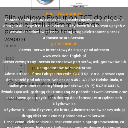
POLITYKA COOKIES
Piła widiowa Evolution TCT do cięcia
Poniższa Polityka Cookies określa zasady zapisywania i uzyskiwania
cienkiej stali 355mm / 90z do
dostępu do danych na Urządzeniach Użytkowników korzystających z
przecinarek glob tools
Serwisu do celów świadczenia usług drogą elektroniczną przez
Administratora Serwisu.
749,00 zł
§ 1 DEFINICJE
Brutto
Serwis - serwis internetowy działający pod adresem
www.evolution.fnglob.pl
Ilość
Serwis zewnętrzny - serwis internetowe partnerów, usługodawców lub
usługobiorców Administratora
Dodaj Do Koszyka
Administrator - firma Fabryka Narzędzi GLOB Sp. z o.o., prowadząca
działalność pod adresem: Sobieskiego 452, 43-382 Bielsko-Biała, o

Obecnie brak na stanie
nadanym numerze identyfikacji podatkowej (NIP): 5471040326,
świadcząca usługi drogą elektroniczną za pośrednictwem Serwisu oraz
Udostępnij
przechowująca i uzyskująca dostęp do informacji w urządzeniach
Użytkownika
Użytkownik - osba fizyczna, dla której Administrator świadczy usługi
drogą elektroniczna za pośrednictwem Serwisu.
Urządzenie - elektroniczne urządzenie wraz z oprogramowaniem, za
pośrednictwem, którego Użytkownik uzyskuje dostęp do Serwisu