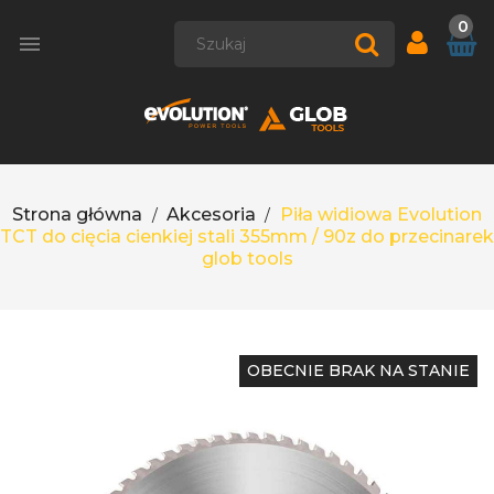
0

Strona główna
Akcesoria
Piła widiowa Evolution
TCT do cięcia cienkiej stali 355mm / 90z do przecinarek
glob tools
OBECNIE BRAK NA STANIE