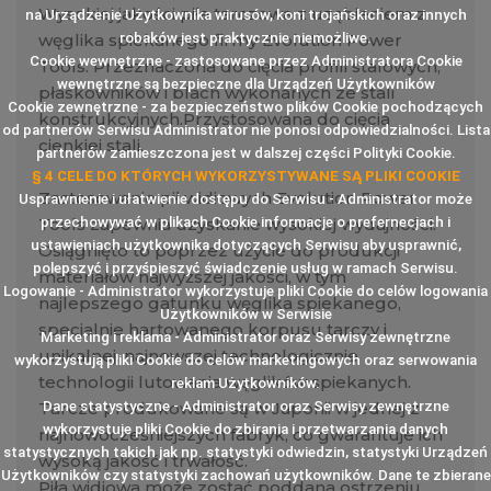
Wysokiej jakości piła tarczowa z uzębieniem z
na Urządzenie Użytkownika wirusów, koni trojańskich oraz innych
robaków jest praktycznie niemożliwe.
węglika spiekanego firmy Evolution Power
Cookie wewnętrzne - zastosowane przez Administratora Cookie
Tools. Przeznaczona do cięcia profili stalowych,
wewnętrzne są bezpieczne dla Urządzeń Użytkowników
płaskowników i blach wykonanych ze stali
Cookie zewnętrzne - za bezpieczeństwo plików Cookie pochodzących
konstrukcyjnych.Przystosowana do cięcia
od partnerów Serwisu Administrator nie ponosi odpowiedzialności. Lista
cienkiej stali.
partnerów zamieszczona jest w dalszej części Polityki Cookie.
§ 4 CELE DO KTÓRYCH WYKORZYSTYWANE SĄ PLIKI COOKIE
Zastosowanie pił widiowych Evolution Power
Usprawnienie i ułatwienie dostępu do Serwisu - Administrator może
przechowywać w plikach Cookie informacje o prefernecjach i
Tools zapewnia uzyskanie wysokiej wydajności.
ustawieniach użytkownika dotyczących Serwisu aby usprawnić,
Osiągnięto to poprzez użycie do produkcji
polepszyć i przyśpieszyć świadczenie usług w ramach Serwisu.
materiałów najwyższej jakości, w tym
Logowanie - Administrator wykorzystuje pliki Cookie do celów logowania
najlepszego gatunku węglika spiekanego,
Użytkowników w Serwisie
specjalnie hartowanego korpusu tarczy i
Marketing i reklama - Administrator oraz Serwisy zewnętrzne
unikalnej, najnowszej technologicznie
wykorzystują pliki Cookie do celów marketingowych oraz serwowania
technologii lutowania węglików spiekanych.
reklam Użytkowników.
Dane statystyczne - Administrator oraz Serwisy zewnętrzne
Tarcze produkowane są w Japonii w jednej z
wykorzystuje pliki Cookie do zbirania i przetwarzania danych
najnowocześniejszych fabryk, co gwarantuje ich
statystycznych takich jak np. statystyki odwiedzin, statystyki Urządzeń
wysoką jakość i trwałość.
Użytkowników czy statystyki zachowań użytkowników. Dane te zbierane
Piła widiowa może zostać poddana ostrzeniu.