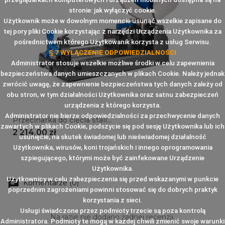
stronie: jak wyłączyć cookie.
Użytkownik może w dowolnym momencie usunąć wszelkie zapisane do
tej pory pliki Cookie korzystając z narzędzi Urządzenia Użytkownika za
pośrednictwem którego Użytkowanik korzysta z usług Serwisu.
§ 7 WYŁĄCZENIE ODPOWIEDZIALNOŚCI
Administrator stosuje wszelkie możliwe środki w celu zapewnienia
bezpieczeństwa danych umieszczanych w plikach Cookie. Należy jednak
zwrócić uwagę, że zapewnienie bezpieczeństwa tych danych zależy od
obu stron, w tym działalności Użytkownika oraz satnu zabezpieczeń
urządzenia z którego korzysta.
Administrator nie bierze odpowiedzialności za przechwycenie danych
Przecinarka do cięcia stali...
zawartych w plikach Cookie, podszycie się pod sesję Użytkownika lub ich
Cena
2 214,00 zł
usunięcie, na skutek świadomej lub nieświadomej działalność
Użytkownika, wirusów, koni trojańskich i innego oprogramowania
szpiegującego, którymi może być zainfekowane Urządzenie
Użytkownika.
Użytkownicy w celu zabezpieczenia się przed wskazanymi w punkcie
Komentarze (0)
poprzednim zagrożeniami powinni stosować się do dobrych praktyk
korzystania z sieci.
Usługi świadczone przez podmioty trzecie są poza kontrolą
Na razie nie dodano żadnej recenzji.
Administratora. Podmioty te mogą w każdej chwili zmienić swoje warunki