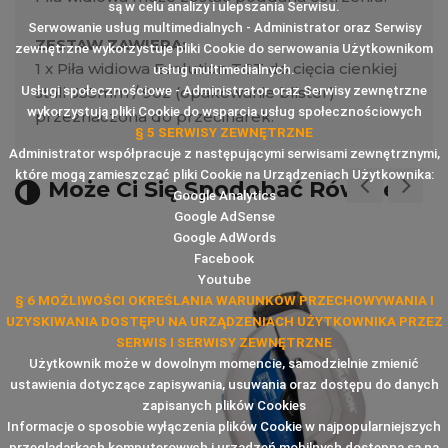
są w celu analizy i ulepszania Serwisu.
Serwowanie usług multimedialnych - Administrator oraz Serwisy
ZESTAW ZAWIERA:
zewnętrzne wykorzystuje pliki Cookie do serwowania Użytkownikom
1 x Piła widiowa Evolution TCT do cięcia cienkiej
usług multimedialnych.
Usługi społecznościowe - Administrator oraz Serwisy zewnętrzne
stali 355mm / 90z (opakowanie blister)
wykorzystują pliki Cookie do wsparcia usług społecznościowych
przeznaczona do przecinarek.
§ 5 SERWISY ZEWNĘTRZNE
Administrator współpracuje z następującymi serwisami zewnętrznymi,
które mogą zamieszczać pliki Cookie na Urządzeniach Użytkownika:
Może Ci Się Spodobać Również
Google Analytics
Google AdSense
Google AdWords
Facebook
Youtube
§ 6 MOŻLIWOŚCI OKREŚLANIA WARUNKÓW PRZECHOWYWANIA I
UZYSKIWANIA DOSTĘPU NA URZĄDZENIACH UŻYTKOWNIKA PRZEZ
SERWIS I SERWISY ZEWNĘTRZNE
Użytkownik może w dowolnym momencie, samodzielnie zmienić
ustawienia dotyczące zapisywania, usuwania oraz dostępu do danych
zapisanych plików Cookies
Informacje o sposobie wyłączenia plików Cookie w najpopularniejszych
przeglądarkach komputerowych i urządzeń mobilnych dostępna są na