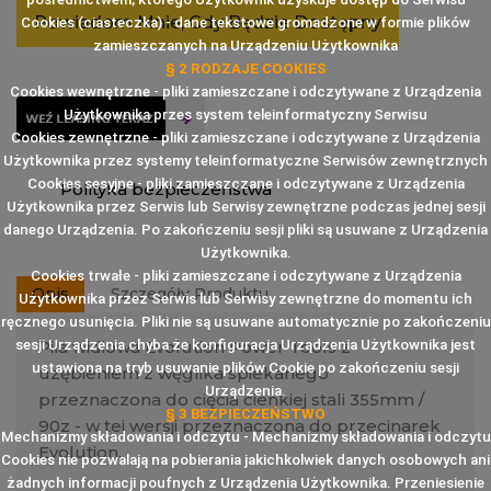
Powiadom Mnie, Gdy Będzie Dostępny
Cookies (ciasteczka) - dane tekstowe gromadzone w formie plików
zamieszczanych na Urządzeniu Użytkownika
§ 2 RODZAJE COOKIES
Cookies wewnętrzne - pliki zamieszczane i odczytywane z Urządzenia
Użytkownika przes system teleinformatyczny Serwisu
Cookies zewnętrzne - pliki zamieszczane i odczytywane z Urządzenia
Użytkownika przez systemy teleinformatyczne Serwisów zewnętrznych
Cookies sesyjne - pliki zamieszczane i odczytywane z Urządzenia
Polityka bezpieczeństwa
Użytkownika przez Serwis lub Serwisy zewnętrzne podczas jednej sesji
danego Urządzenia. Po zakończeniu sesji pliki są usuwane z Urządzenia
Użytkownika.
Cookies trwałe - pliki zamieszczane i odczytywane z Urządzenia
Opis
Szczegóły Produktu
Użytkownika przez Serwis lub Serwisy zewnętrzne do momentu ich
ręcznego usunięcia. Pliki nie są usuwane automatycznie po zakończeniu
sesji Urządzenia chyba że konfiguracja Urządzenia Użytkownika jest
Piła widiowa Evolution Power Tools z
ustawiona na tryb usuwanie plików Cookie po zakończeniu sesji
uzębieniem z węglika spiekanego
Urządzenia.
przeznaczona do cięcia cienkiej stali 355mm /
§ 3 BEZPIECZEŃSTWO
90z - w tej wersji przeznaczona do przecinarek
Mechanizmy składowania i odczytu - Mechanizmy składowania i odczytu
Evolution.
Cookies nie pozwalają na pobierania jakichkolwiek danych osobowych ani
żadnych informacji poufnych z Urządzenia Użytkownika. Przeniesienie